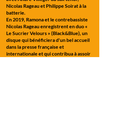
Nicolas Rageau et Philippe Soirat à la
batterie.
En 2019, Ramona et le contrebassiste
Nicolas Rageau enregistrent en duo «
Le Sucrier Velours » (Black&Blue), un
disque qui bénéficiera d'un bel accueil
dans la presse française et
internationale et qui contribua à assoir
Ramona comme figure incontournable
du paysage jazzistique parisien.
A la fin de 2023, la pianiste sort son
album en trio "Carmen's Karma" , dans
lequel l'univers de jazz rejoint l'univers
classique d'une manière très
personnelle et éclectique. Cet album a
été amplement salué par la critique
internationale.
Ces dernières années Ramona et ses