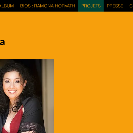
ALBUM
BIOS : RAMONA HORVATH
PROJETS
PRESSE
C
a